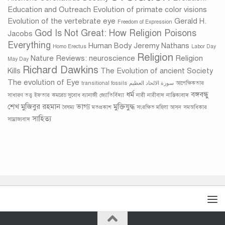
Education and Outreach
Evolution of primate color visions
Evolution of the vertebrate eye
Gerald H.
Freedom of Expression
God Is Not Great: How Religion Poisons
Jacobs
Everything
Human Body
Jeremy Nathans
Homo Erectus
Labor Day
Religion
Nature Reviews: neuroscience
Religion
May Day
Richard Dawkins
Kills
The Evolution of ancient Society
The evolution of Eye
transitional fossils
سورة الالحاد العظيم
আপেক্ষিকতার
ধর্ম
বঙ্গবন্ধু
সাধারণ তত্ত্ব
ইফতার
কমরেড সুবোধ ব্যানার্জী
জ্যোতির্বিদ্যা
নারী
নারীবাদ
নাস্তিক‍্যবাদ
শেখ মুজিবুর রহমান
ভাগ্য
মুক্তিযুদ্ধ
বৈষম্য
মতপ্রকাশ
সংরক্ষিত মহিলা আসন
সমঅধিকার
সাহিত্য
সাম্রাজ্যবাদ