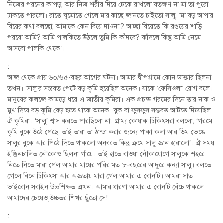
নিজের পরনের কাপড়, আর নিজ শরীর দিয়ে ঢেকে রাখলো যতক্ষণ না মা তা পুরো
ঢাকতে পারলো। রাতে ঘুমোতে গেলে মার কাছে জানতে চাইতো সালু, ‘মা বড় আপার
বিয়ের কথা বলছো, আমাকে কেন বিয়ে দাওনা’? আচ্ছা বিয়েতে কি রঙয়ের শাড়ি
পরবো আমি? আমি পালকিতে উঠলে তুমি কি কাঁদবে? কাঁদলে কিন্তু আমি নেমে
আসবো পালকি থেকে’।
:
আজ থেকে প্রায় ৬০/৬৫-বছর আগের ঘটনা। আমার দ্বীপগ্রামে কোন ডাক্তার ছিলনা
তখন। ‘সালু’র সম্ভবত পেটে বড় কৃমি হয়েছিল অনেক। যাকে ‘ফেসিওলা’ রোগ বলে।
মানুষের কলজে কামড়ে ধরে এ জাতীয় কৃমিরা। এক প্রচন্ড গরমের দিনে তার নাক ও
মুখ দিয়ে বড় কৃমি বেড় হতে থাকে অনেক। বুক বা ফুসফুস সম্ভবত আটতে দিয়েছিল
ঐ কৃমিরা। ‘সালু’ শ্বাস করতে পারছিলো না। গ্রাম্য কোয়াক চিকিৎসরা বললো, ‘গরমে
কৃমি বুকে উঠে গেছে, তাই তারা তা ঠান্ডা করার জন্যে পাকা কলা আর ডিম ভেঙে
সালুর বুকে আর পিঠে দিতে থাকলো অনবরত কিন্তু ক্রমে সালু জ্ঞান হারালো’। ঐ সময়
ইঞ্জিনচালিত নৌকোও ছিলনা গাঁয়ে। তাই হাতে বাওয়া নৌকাযোগে সালুকে শহরে
নিতে নিতে মারা গেল আমার মায়ের পরির মত ৮-বছরের আদুরে কন্যা সালু। বলতে
গেলে বিনে চিকিৎসা আর অজ্ঞতায় মারা গেল আমার এ বোনটি। আমরা সাত
ভাইবোন সবাইন উচ্চশিক্ষত এখন। আমার ধারণা আমার এ বোনটি বেঁচে থাকলে
আমাদের চেয়েও্ উচ্চতর শিখর ছুঁতো সে!
: