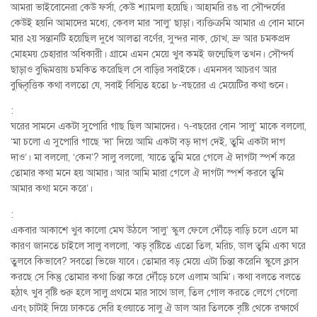
আমরা ভাইবোনেরা কেউ ফর্সা, কেউ শ্যামলা হয়েছি। আহামরি রঙ বা সৌন্দর্যের
কেউই হয়নি আমাদের মধ্যে, কেবল মার ‘সালু’ ছাড়া। ব্যক্তিক্রমি আমার এ বোন মানে
মার ২য় সন্তানটি হয়েছিল দুধে আলতা বর্ণের, সুন্দর নাক, চোখ, ভ্রু আর চমকপ্রদ
মোহময় চেহারার অধিকারী। গ্রামে এমন মেয়ে খুব কমই জন্মেছিল তখন। সৌন্দর্য
ছাড়াও বুদ্ধিমত্তায় চমকিত করেছিল সে বাড়ির সবাইকে। এমনসব আচরণ আর
বুদ্ধিবৃত্তিক কথা বলতো যে, সবাই বিস্মিত হতো ৮-বছরের এ মেয়েটির কথা শুনে।
:
ঘরের সামনে একটা সুপোরি গাছ ছিল আমাদের। ৭-বছরের বোন ‘সালু’ মাকে বললো,
‘মা চলো এ সুপোরি গাছে ‘দা’ দিয়ে আমি একটা বড় দাগ দেই, তুমি একটা দাগ
দাও’। মা বললো, ‘কেন’? সালু বললো, ‘যাতে তুমি মরে গেলে ঐ দাগটা স্পর্শ করে
তোমার কথা মনে হয় আমার। আর আমি মারা গেলে ঐ দাগটা স্পর্শ করবে তুমি
আমার কথা মনে করে’।
:
একবার আকাশে খুব কালো মেঘ উঠলে ‘সালু’ স্কুল ফেলে দৌঁড়ে বাড়ি চলে এলে মা
কারণ জানতে চাইলে সালু বললো, ‘ঝড় বৃষ্টিতে এতো তিল, মরিচ, ডাল তুমি একা ঘরে
তুলবে কিভাবে? সবতো ভিজে যাবে। তোমার বড় মেয়ে এটা চিন্তা করেনি স্কুলে ক্লাস
করছে সে কিন্তু তোমার কথা চিন্তা করে দৌঁড়ে চলে এলাম আমি’। কথা বলতে বলতে
হঠাৎ খুব বৃষ্টি শুরু হলে সালু প্রথমে মার সাথে ডাল, তিল গোল করতে লেগে গেলো
এবং চাটাই দিয়ে ঢাকতে দেরি হওয়াতে সালু ঐ ডাল আর তিলকে বৃষ্টি থেকে রক্ষার্থে