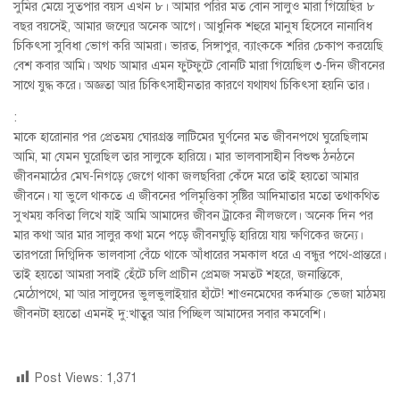
সুমির মেয়ে সুতপার বয়স এখন ৮। আমার পরির মত বোন সালুও মারা গিয়েছির ৮
বছর বয়সেই, আমার জন্মের অনেক আগে। আধুনিক শহুরে মানুষ হিসেবে নানাবিধ
চিকিৎসা সুবিধা ভোগ করি আমরা। ভারত, সিঙ্গাপুর, ব্যাংককে শরির চেকাপ করয়েছি
বেশ কবার আমি। অথচ আমার এমন ফুটফুটে বোনটি মারা গিয়েছিল ৩-দিন জীবনের
সাথে যুদ্ধ করে। অজ্ঞতা আর চিকিৎসাহীনতার কারণে যথাযথ চিকিৎসা হয়নি তার।
:
মাকে হারোনার পর প্রেতময় ঘোরগ্রস্ত লাটিমের ঘুর্ণনের মত জীবনপথে ঘুরেছিলাম
আমি, মা যেমন ঘুরেছিল তার সালুকে হারিয়ে। মার ভালবাসাহীন বিশুষ্ক ঠনঠনে
জীবনমাঠের মেঘ-নিগড়ে জেগে থাকা জলছবিরা কেঁদে মরে তাই হয়তো আমার
জীবনে। যা ভুলে থাকতে এ জীবনের পলিমৃত্তিকা সৃষ্টির আদিমাতার মতো তথাকথিত
সুখময় কবিতা লিখে যাই আমি আমাদের জীবন ট্রাকের নীলজলে। অনেক দিন পর
মার কথা আর মার সালুর কথা মনে পড়ে জীবনঘুড়ি হারিয়ে যায় ক্ষণিকের জন্যে।
তারপরো দিগ্বিদিক ভালবাসা বেঁচে থাকে আঁধারের সমকাল ধরে এ বন্ধুর পথে-প্রান্তরে।
তাই হয়তো আমরা সবাই হেঁটে চলি প্রাচীন প্রেমজ সমতট শহরে, জনান্তিকে,
মেঠোপথে, মা আর সালুদের ভুলভুলাইয়ার হাঁটে! শাওনমেঘের কর্দমাক্ত ভেজা মাঠময়
জীবনটা হয়তো এমনই দু:খাতুর আর পিচ্ছিল আমাদের সবার কমবেশি।
Post Views:
1,371