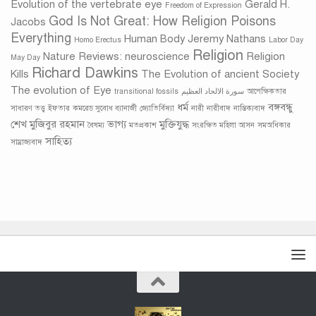
Evolution of the vertebrate eye
Gerald H.
Freedom of Expression
God Is Not Great: How Religion Poisons
Jacobs
Everything
Human Body
Jeremy Nathans
Homo Erectus
Labor Day
Religion
Nature Reviews: neuroscience
Religion
May Day
Richard Dawkins
Kills
The Evolution of ancient Society
The evolution of Eye
transitional fossils
سورة الالحاد العظيم
আপেক্ষিকতার
ধর্ম
বঙ্গবন্ধু
সাধারণ তত্ত্ব
ইফতার
কমরেড সুবোধ ব্যানার্জী
জ্যোতির্বিদ্যা
নারী
নারীবাদ
নাস্তিক‍্যবাদ
শেখ মুজিবুর রহমান
ভাগ্য
মুক্তিযুদ্ধ
বৈষম্য
মতপ্রকাশ
সংরক্ষিত মহিলা আসন
সমঅধিকার
সাহিত্য
সাম্রাজ্যবাদ